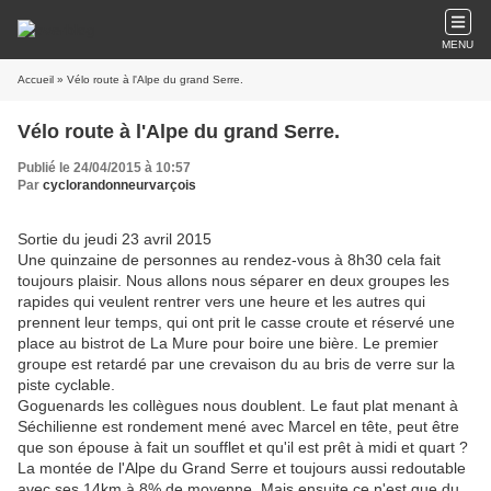
MENU
Accueil
» Vélo route à l'Alpe du grand Serre.
Vélo route à l'Alpe du grand Serre.
Publié le 24/04/2015 à 10:57
Par
cyclorandonneurvarçois
Sortie du jeudi 23 avril 2015
Une quinzaine de personnes au rendez-vous à 8h30 cela fait
toujours plaisir. Nous allons nous séparer en deux groupes les
rapides qui veulent rentrer vers une heure et les autres qui
prennent leur temps, qui ont prit le casse croute et réservé une
place au bistrot de La Mure pour boire une bière. Le premier
groupe est retardé par une crevaison du au bris de verre sur la
piste cyclable.
Goguenards les collègues nous doublent. Le faut plat menant à
Séchilienne est rondement mené avec Marcel en tête, peut être
que son épouse à fait un soufflet et qu'il est prêt à midi et quart ?
La montée de l'Alpe du Grand Serre et toujours aussi redoutable
avec ses 14km à 8% de moyenne. Mais ensuite ce n'est que du