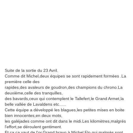
Suite de la sortie du 23 Avril.
Comme dit Michel,deux équipes se sont rapidement formées .La
première celle des
rapides,des avaleurs de goudron,des champions du chrono.La
deuxième,celle des tranquilles,
des bavards,ceux qui contemplent le Tallefert,le Grand Armet,la
belle vallée de Lavaldens etc......
Cette équipe a développé les blagues,les petites mises en boite
bien innocentes,en deux mots,
les galéjades comme ont dit dans le midi.Les kilomètres,malgrés
l'effort,se déroulent gentiment.
Et ça,ça vaut de l'or.Grand bravo à Michel Flo qui malgrès sont