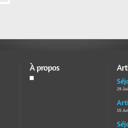
À propos
Art
Séj
29 Ju
15 Ju