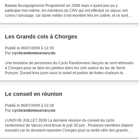
Balade Bourguignonne Programmé en 2008 mais n’ayant pas pu y
participer moi-même, les membres du CRV qui ont effectué ce séjour, ont
connu l’arrosage, car dame météo s’est montrée très en colère, et ce sont
des trombes d’eau qui se sont abattues sur les...
Les Grands cols à Chorges
Publié le 06/07/2009 à 12:30
Par
cyclorandonneurvarçois
Une trentaine de personnes du Cyclo Randonneur Varçois se sont retrouvés
à Chorges pour se faire les jambes dans les cols autour du lac de Serre
Ponçon. Durant trois jours sous le soleil et parfois de fortes chaleurs le
groupe a apprécié les circuits...
Le conseil en réunion
Publié le 06/07/2009 à 12:30
Par
cyclorandonneurvarçois
LUNDI 06 JUILLET 2009 La dernière réunion du conseil du cyclo
randonneur de Varces s'est tenue le judi 30 juin . Plusieurs membres étaient
excusés car ils devaient rejoindre Chorges pour la sortie vélo des grands
cols . Plusieurs sujets étaient à l'ordre...