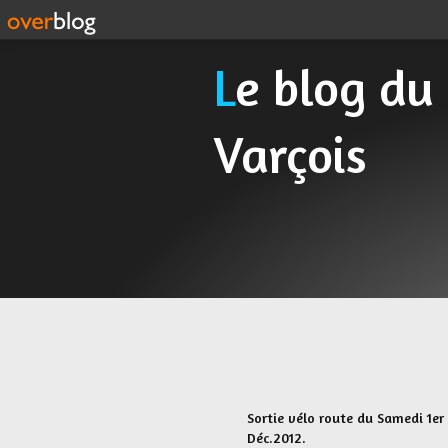
Le blog du Cyclo Randonneur
Varçois
Sortie vélo route du Samedi 1er
Déc.2012.