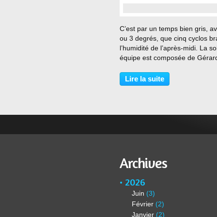
…
C’est par un temps bien gris, a
ou 3 degrés, que cinq cyclos br
l’humidité de l’après-midi. La so
équipe est composée de Gérar
Gaspard S, Alain Bou et Alain Bi
Vers St Paul de Varces, nous a
Lire la suite
le plaisir de croiser deux vététis
Archives
2026
Juin
(3)
Février
(2)
Janvier
(2)