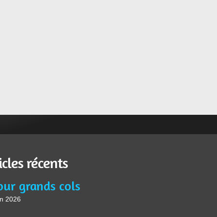
icles récents
our grands cols
in 2026