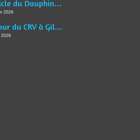
Article du Dauphiné Libéré VTM du 13 juin 2026
in 2026
Séjour du CRV à Gilette
n 2026