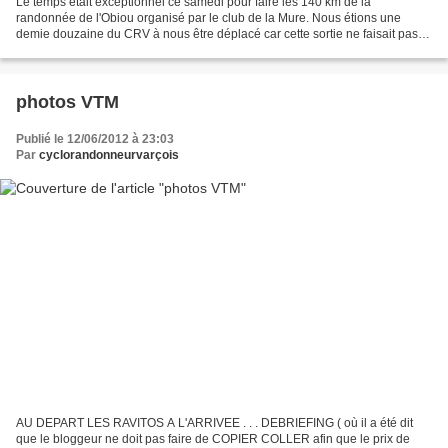
Le temps était exceptionnel ce samedi pour faire les 140 km de la
randonnée de l'Obiou organisé par le club de la Mure. Nous étions une
demie douzaine du CRV à nous être déplacé car cette sortie ne faisait pas
partit du programme. Le circuit nous emmenait...
photos VTM
Publié le 12/06/2012 à 23:03
Par
cyclorandonneurvarçois
AU DEPART LES RAVITOS A L'ARRIVEE . . . DEBRIEFING ( où il a été dit
que le bloggeur ne doit pas faire de COPIER COLLER afin que le prix de