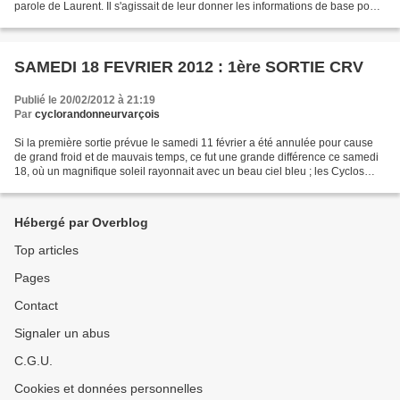
parole de Laurent. Il s'agissait de leur donner les informations de base pour
leur permettre de démonter,...
SAMEDI 18 FEVRIER 2012 : 1ère SORTIE CRV
Publié le 20/02/2012 à 21:19
Par
cyclorandonneurvarçois
Si la première sortie prévue le samedi 11 février a été annulée pour cause
de grand froid et de mauvais temps, ce fut une grande différence ce samedi
18, où un magnifique soleil rayonnait avec un beau ciel bleu ; les Cyclos
Randonneurs Varçois ont été...
Hébergé par Overblog
Top articles
Pages
Contact
Signaler un abus
C.G.U.
Cookies et données personnelles