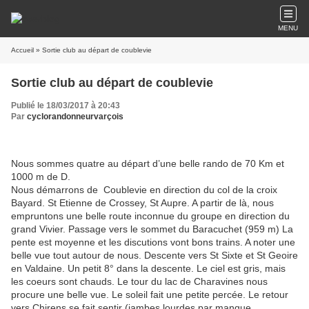
MENU
Accueil
» Sortie club au départ de coublevie
Sortie club au départ de coublevie
Publié le 18/03/2017 à 20:43
Par
cyclorandonneurvarçois
Nous sommes quatre au départ d’une belle rando de 70 Km et
1000 m de D.
Nous démarrons de Coublevie en direction du col de la croix
Bayard. St Etienne de Crossey, St Aupre. A partir de là, nous
empruntons une belle route inconnue du groupe en direction du
grand Vivier. Passage vers le sommet du Baracuchet (959 m) La
pente est moyenne et les discutions vont bons trains. A noter une
belle vue tout autour de nous. Descente vers St Sixte et St Geoire
en Valdaine. Un petit 8° dans la descente. Le ciel est gris, mais
les coeurs sont chauds. Le tour du lac de Charavines nous
procure une belle vue. Le soleil fait une petite percée. Le retour
vers Chirens se fait sentir (jambes lourdes par manque