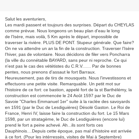
Salut les aventuriers,
Les mardi passent et toujours des surprises. Départ du CHEYLAS
comme prévue. Nous longeons un beau plan d'eau le long
de l'Isère, mais voilà, 5 Km après le départ, impossible de
traverser la rivière. PLUS DE PONT. Stupeur générale. Que faire?
On ne va attendre un an la fin de la construction. Traverser l'Isère
l'hiver, pas de volontaire. Nous décidons de filer vers Poncharra
(la ville du connétable BAYARD, sans peur ni reproche. Ce qui
n'est pas le cas des vététistes du C.R.V....... Par de bonnes
pentes, nous prenons d'assaut le fort Barraux.
Heureusement, pas de tirs de mousquets. Nous l'investissons et
effectuons une petite visite. Remarquable. Un petit mot sur
l'histoire de ce fort: ce bastion, appelé fort de la st Barthélémy, la
construction est commencée le 24 Août 1597 par le Duc de
Savoie "Charles Emmanuel 1er" suite à la raclée des savoyards
en 1591 (par le Duc de Lesdiguières) Désolé Gaston. Le Roi de
France, Henri IV, laisse faire la construction du fort. Le 15 Mars
1598, par un stratagème, le Duc de Lesdiguières (encore lui)
prend le fort a peine achevé. Ah...ils sont forts ces
Dauphinois....Depuis cette époque, pas mal d'histoire est arrivée
à ce fort. (Pour les intérressés, visites de Mai à Septembre)