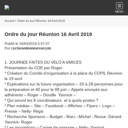
MENU
Accueil
» Ordre du jour Réunion 16 Avril 2019
Ordre du jour Réunion 16 Avril 2019
Publié le 16/04/2019 à 07:37
Par
cyclorandonneurvarçois
1. JOURNEE FAITES DU VELO A VARCES
Présentation du COE par Roger
* Création du Comité d’organisation à la place du COPIL Réunion
le 19 avril
* Explications sur la future organisation – 20 à 28 personnes pour
la préparation et 40 pour le 08 juin – Appels envoyés aux
adhérents – Roger – Doodle Yannick –
* Qui seront les 8 coordinateurs et à quels postes ?
* Plan médias – Site – Facebook – Affiches – Flyers – Logo –
Presse – Nelly- Régis
* Recherche Sponsors – Budget - Marc –Michel - Revue :Gérard-
Yannick- Roger
* Les inscriptions – Carnet de passage – Nelly- Yannick