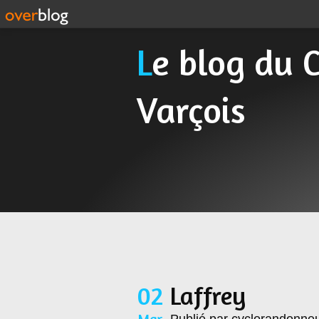
Le blog du Cyclo Randonneur
Varçois
02
Laffrey
Mar