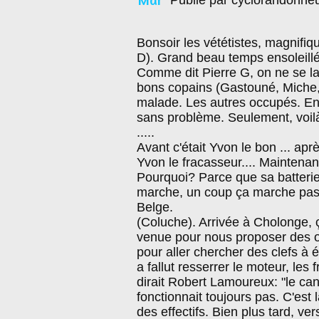
Publié par cyclorandonne
Bonsoir les vététistes, magnifiq
D). Grand beau temps ensoleillé
Comme dit Pierre G, on ne se l
bons copains (Gastouné, Miche, 
malade. Les autres occupés. En t
sans problème. Seulement, voilà,
.....
Avant c'était Yvon le bon ... aprè
Yvon le fracasseur.... Maintenant
Pourquoi? Parce que sa batteri
marche, un coup ça marche pas. 
Belge.
(Coluche). Arrivée à Cholonge, 
venue pour nous proposer des out
pour aller chercher des clefs à éto
a fallut resserrer le moteur, les
dirait Robert Lamoureux: "le can
fonctionnait toujours pas. C'es
des effectifs. Bien plus tard, ve