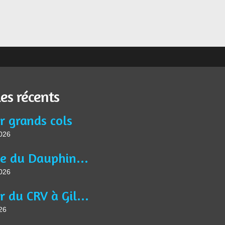
les récents
r grands cols
2026
Article du Dauphiné Libéré VTM du 13 juin 2026
2026
Séjour du CRV à Gilette
26