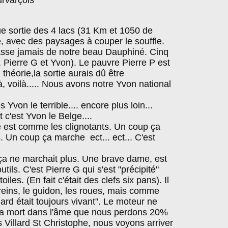
urvarçois
ue sortie des 4 lacs (31 Km et 1050 de
, avec des paysages à couper le souffle.
asse jamais de notre beau Dauphiné. Cinq
Pierre G et Yvon). Le pauvre Pierre P est
héorie,la sortie aurais dû être
 voilà..... Nous avons notre Yvon national
s Yvon le terrible.... encore plus loin...
 c'est Yvon le Belge....
e est comme les clignotants. Un coup ça
Un coup ça marche ect... ect... C'est
ça ne marchait plus. Une brave dame, est
ils. C'est Pierre G qui s'est "précipité"
iles. (En fait c'était des clefs six pans). Il
 freins, le guidon, les roues, mais comme
ard était toujours vivant". Le moteur ne
t la mort dans l'âme que nous perdons 20%
rs Villard St Christophe, nous voyons arriver