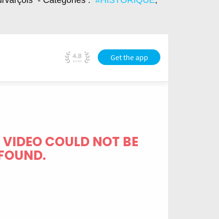
urvarçois
- Catégories :
#HISTORIQUE
,