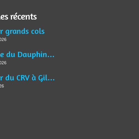
les récents
r grands cols
2026
Article du Dauphiné Libéré VTM du 13 juin 2026
2026
Séjour du CRV à Gilette
26