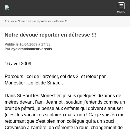
MENU
Accueil
» Notre dévoué reporter en détresse !!!
Notre dévoué reporter en détresse !!!
Publié le 16/04/2009 à 17:33
Par
cyclorandonneurvarçois
16 avril 2009
Parcours : col de
l’
arzelier
,
col des 2
et retour par
Monestier
, collet de
Sinard
.
Dans St Paul les
Monestier,
je suis quelques dizaines de
mètres devant l’ami Jeannot , soudain j’entends comme u
n
bruit de
pétard,
je pense aux enfants qui doivent s’amuser
(c’est les vacances scolaire ) mais
non ! Car je vois en me
retournant que c’est bien mon collègue qui a un souci !
Crevaison a l’arrière, on démonte la roue, changement de