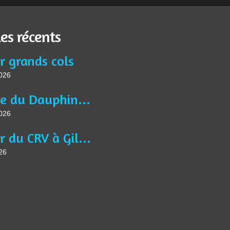
les récents
r grands cols
2026
Article du Dauphiné Libéré VTM du 13 juin 2026
2026
Séjour du CRV à Gilette
26