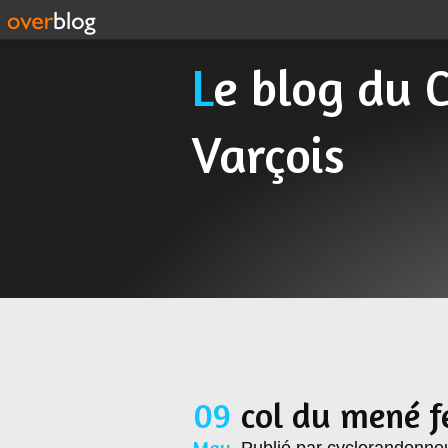
Le blog du Cyclo Randonneur
Varçois
09
col du mené 
May