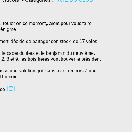
rvarçois
- Catégories :
#VIE DU CLUB
 rouler en ce moment,. alors pour vous faire
e énigme
mort, décide de partager son stock
de 17 vélos
 , le cadet du tiers et le benjamin du neuvième.
 2, 3 et 9, les trois frères vont trouver le président
opose une solution qui, sans avoir recours à une
il homme.
ICI
se