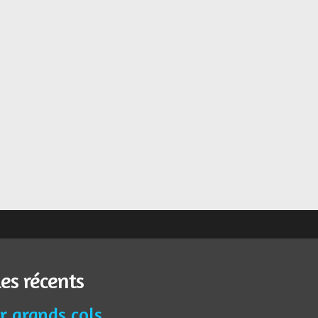
les récents
r grands cols