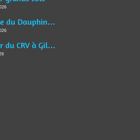
2026
Article du Dauphiné Libéré VTM du 13 juin 2026
2026
Séjour du CRV à Gilette
26