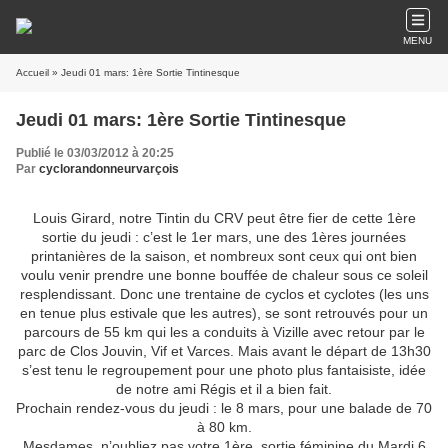
MENU
Accueil
» Jeudi 01 mars: 1ère Sortie Tintinesque
Jeudi 01 mars: 1ère Sortie Tintinesque
Publié le 03/03/2012 à 20:25
Par
cyclorandonneurvarçois
Louis Girard, notre Tintin du CRV peut être fier de cette 1ère
sortie du jeudi : c’est le 1er mars, une des 1ères journées
printanières de la saison, et nombreux sont ceux qui ont bien
voulu venir prendre une bonne bouffée de chaleur sous ce soleil
resplendissant. Donc une trentaine de cyclos et cyclotes (les uns
en tenue plus estivale que les autres), se sont retrouvés pour un
parcours de 55 km qui les a conduits à Vizille avec retour par le
parc de Clos Jouvin, Vif et Varces. Mais avant le départ de 13h30
s’est tenu le regroupement pour une photo plus fantaisiste, idée
de notre ami Régis et il a bien fait.
Prochain rendez-vous du jeudi : le 8 mars, pour une balade de 70
à 80 km.
Mesdames, n’oubliez pas votre 1ère sortie féminine du Mardi 6