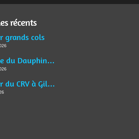
les récents
r grands cols
2026
Article du Dauphiné Libéré VTM du 13 juin 2026
2026
Séjour du CRV à Gilette
26