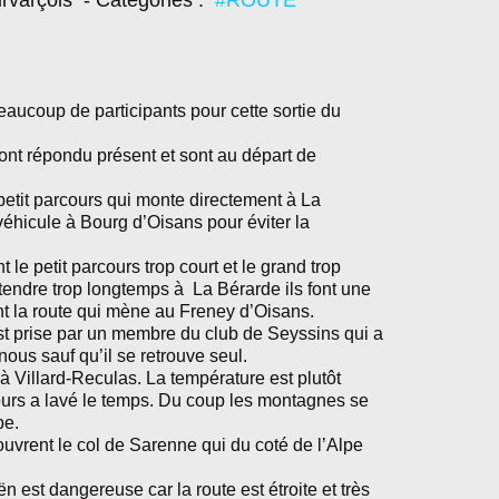
rvarçois
- Catégories :
#ROUTE
beaucoup de participants pour cette sortie du
nt répondu présent et sont au départ de
petit parcours qui monte directement à La
véhicule à Bourg d’Oisans pour éviter la
 le petit parcours trop court et le grand trop
attendre trop longtemps à La Bérarde ils font une
nt la route qui mène au Freney d’Oisans.
st prise par un membre du club de Seyssins qui a
us sauf qu’il se retrouve seul.
à Villard-Reculas. La température est plutôt
x jours a lavé le temps. Du coup les montagnes se
pe.
vrent le col de Sarenne qui du coté de l’Alpe
n est dangereuse car la route est étroite et très