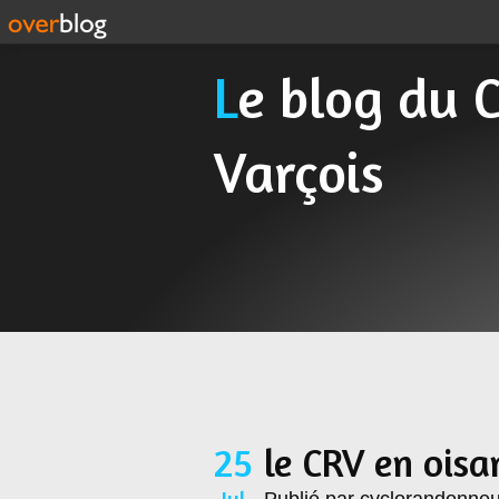
Le blog du Cyclo Randonneur
Varçois
25
le CRV en oisa
Jul