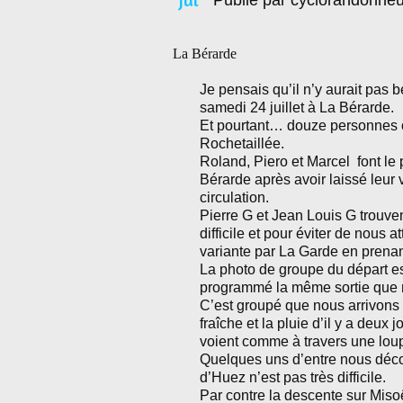
Publié par cyclorandonneu
La Bérarde
Je pensais qu’il n’y aurait pas 
samedi 24 juillet à La Bérarde.
Et pourtant… douze personnes o
Rochetaillée.
Roland, Piero et Marcel font le 
Bérarde après avoir laissé leur 
circulation.
Pierre G et Jean Louis G trouvent
difficile et pour éviter de nous 
variante par La Garde en prena
La photo de groupe du départ e
programmé la même sortie que no
C’est groupé que nous arrivons 
fraîche et la pluie d’il y a deu
voient comme à travers une lou
Quelques uns d’entre nous décou
d’Huez n’est pas très difficile.
Par contre la descente sur Misoë