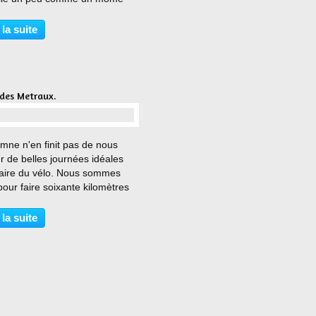
nd son devoir de math le
r jour. Et franchement en
 la suite
ale çà vaut le coup d’œil. J’ai
 qu’une...
 des Metraux.
…
mne n'en finit pas de nous
 de belles journées idéales
faire du vélo. Nous sommes
our faire soixante kilomètres
r de Varces comme le veut la
 saison. Cela permet aux
 la suite
s d'aller rouler dans la
ue et de redécouvrir...