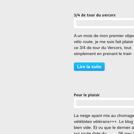
3/4 de tour du vercors
…
A un mois de mon premier objec
vélo route, je me suis fait plaisir
ce 3/4 de tour du Vercors, tout
simplement en prenant le train
jusqu’à Lus la croix haut. Grand
plaisir à retrouver cette vallée 
Lire la suite
Diois, où mes regards et mes
souvenirs, balayaient...
Pour le plaisir
…
La neige ayant mis au chomage
vététistes vétérans+++. Le blog
bien vide. Et vu que le dernier a
sur route date du..........06 nov 