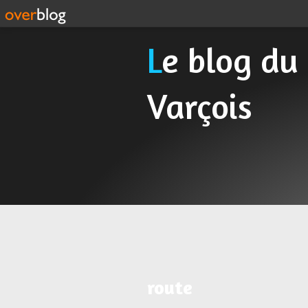
Le blog du Cyclo Randonneur
Varçois
route