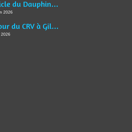
Article du Dauphiné Libéré VTM du 13 juin 2026
in 2026
Séjour du CRV à Gilette
n 2026