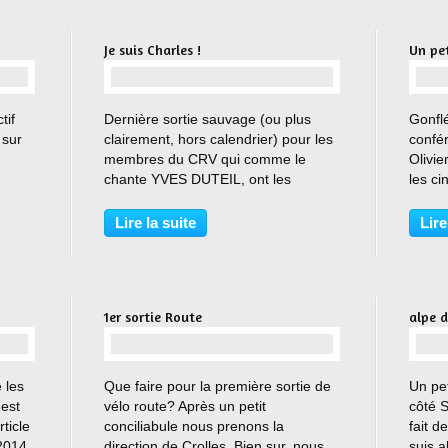
Je suis Charles !
Un pet
…
tif
Dernière sortie sauvage (ou plus
Gonflé
 sur
clairement, hors calendrier) pour les
confé
membres du CRV qui comme le
Olivie
chante YVES DUTEIL, ont les
les c
guitares qui les démangent dès les
Forte
du
premiers vrais rayons de soleil. Et ce
chale
Lire la suite
Lire
fut encore le cas jeudi dernier où une
de qui
petite dizaine...
en...
1er sortie Route
alpe d
…
 les
Que faire pour la première sortie de
Un pet
 est
vélo route? Après un petit
côté S
rticle
conciliabule nous prenons la
fait d
2014 .
direction de Crolles. Bien sur, nous
suis 