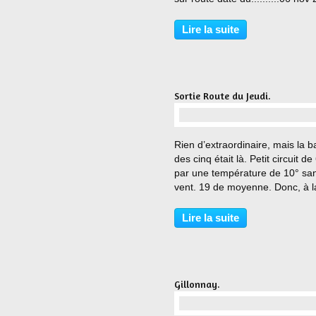
Il fallait faire quelque chose. Av
beau soleil, j’avais envie de pr
Lire la suite
de l’altitude. Verney,...
Sortie Route du Jeudi.
…
Rien d’extraordinaire, mais la 
des cinq était là. Petit circuit de
par une température de 10° sa
vent. 19 de moyenne. Donc, à l
portée de tous. 600m de délivel
peu de grimpette tout de même
Lire la suite
Circuit habituel. Vers le Péage 
Vizille...
Gillonnay.