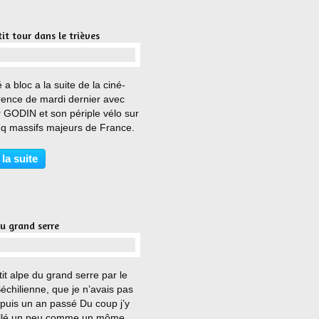
it tour dans le trièves
…
 a bloc a la suite de la ciné-
rence de mardi dernier avec
r GODIN et son périple vélo sur
inq massifs majeurs de France.
ment aidé par le rayon de
ur de cet aprem, qui m’a permis
 la suite
tter les parcours qui tournent
u grand serre
…
it alpe du grand serre par le
échilienne, que je n’avais pas
epuis un an passé Du coup j’y
allé un peu comme un môme