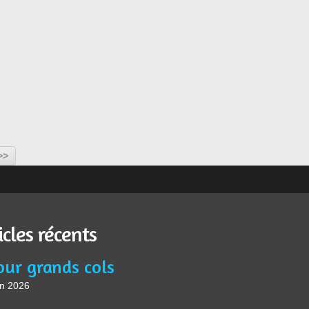
>>
icles récents
our grands cols
in 2026