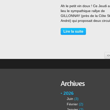
…
Ah le petit vin doux ! Ce Jeudi 
lieu le sympathique rallye de
GILLONNAY (près de la Côte S
André) qui proposait deux circui
60 km et 90 km. Le CRV toujou
très “fan” de cette organisation
Lire la suite
automnale a donc pris à sa cha
les inscriptions des...
<
Archives
2026
Juin
(3)
Février
(2)
Janvier
(2)