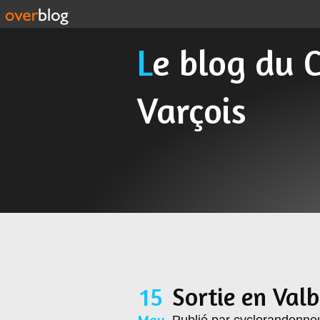
Le blog du Cyclo Randonneur
Varçois
15
Sortie en Val
May