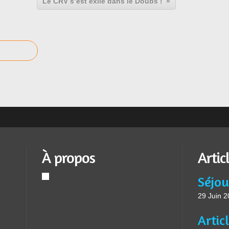
Le CRV s’est exilé dans le Doubs !
À propos
Artic
Séjou
29 Juin 