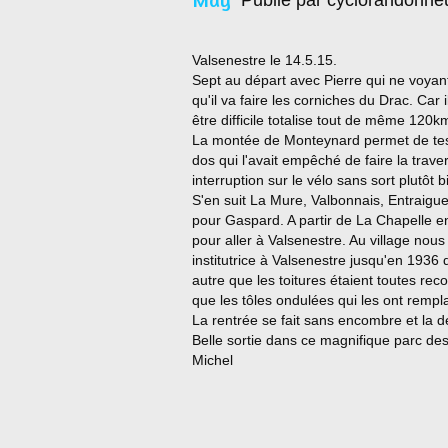
Publié par cyclorandonne
Valsenestre le 14.5.15.
Sept au départ avec Pierre qui ne voyan
qu'il va faire les corniches du Drac. Car 
être difficile totalise tout de même 120
La montée de Monteynard permet de teste
dos qui l'avait empêché de faire la trav
interruption sur le vélo sans sort plutôt
S'en suit La Mure, Valbonnais, Entraigue
pour Gaspard. A partir de La Chapelle en
pour aller à Valsenestre. Au village nous
institutrice à Valsenestre jusqu'en 1936 
autre que les toitures étaient toutes rec
que les tôles ondulées qui les ont rempl
La rentrée se fait sans encombre et la 
Belle sortie dans ce magnifique parc des
Michel