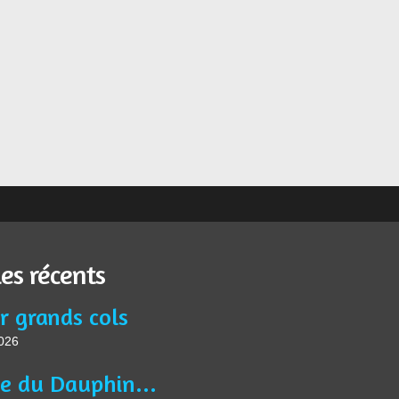
les récents
r grands cols
2026
Article du Dauphiné Libéré VTM du 13 juin 2026