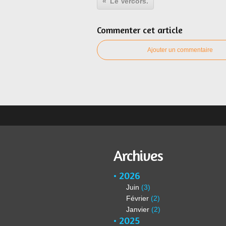
Le Vercors.
Commenter cet article
Ajouter un commentaire
Archives
2026
Juin
(3)
Février
(2)
Janvier
(2)
2025