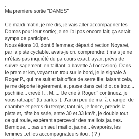
Ma première sortie "DAMES"
Ce mardi matin, je me dis, je vais aller accompagner les
Dames pour leur sortie; je ne l'ai pas encore fait; ça serait
sympa de participer.
Nous étions 10, dont 6 femmes; départ direction Noyaret,
par la piste cyclable, avais-je cru comprendre; ( mais je ne
m'étais pas inquiété du parcours exact, ayant prévu de
suivre sagement, en taillant la bavette à l'occasion). Dans
le premier km, voyant un trou sur le bord, je le signale à
Roger P., qui me suit et fait office de serre file; faisant cela,
je me déporte légèrement, et passe dans cet idiot de trou;...
pschiiiie... crevé ! ... M..... !Je crie à Roger:" continuez, je
vous rattrape" (tu parles !); J'ai un peu de mal à changer de
chambre et perds du temps; tant pis, je fonce, prends la
piste et, tête baissée, entre 30 et 33 km/h, je double tout
ce qui roule, espérant apercevoir des maillots jaunes.
Bernique,... pas un seul maillot jaune... évaporés, les
femmes...et les accompagnateurs itou . ( ? )