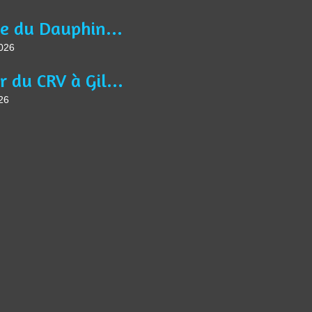
Article du Dauphiné Libéré VTM du 13 juin 2026
2026
Séjour du CRV à Gilette
26